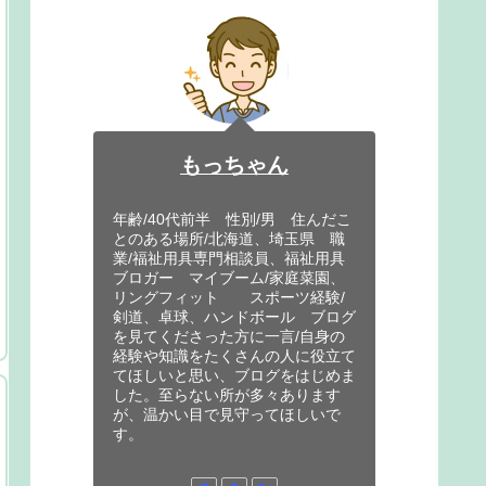
もっちゃん
年齢/40代前半 性別/男 住んだこ
とのある場所/北海道、埼玉県 職
業/福祉用具専門相談員、福祉用具
ブロガー マイブーム/家庭菜園、
リングフィット スポーツ経験/
剣道、卓球、ハンドボール ブログ
を見てくださった方に一言/自身の
経験や知識をたくさんの人に役立て
てほしいと思い、ブログをはじめま
した。至らない所が多々あります
が、温かい目で見守ってほしいで
す。