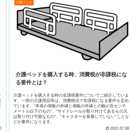
介護ベッド
介護ベッドを購入する時、消費税が非課税にな
る要件とは？
ッ
介護ベッドを購入する時の非課税要件についてご紹介していま
使
す。一部の介護用品等は、消費税法で非課税になる要件を定め
な
ています。”本体の側板の外縁と側板の外縁との幅が百センチ
メートル以下のもの”、”サイドレールが取り付けてあるもの又
は取り付け可能なもの”、”キャスターを装着していない”ことな
どが要件になります。
0
2021.07.08